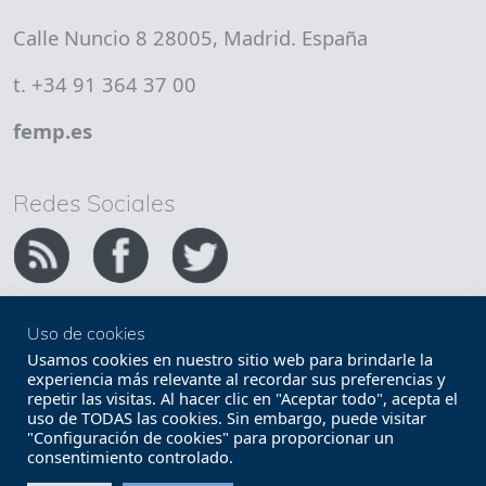
Calle Nuncio 8 28005, Madrid. España
t. +34 91 364 37 00
femp.es
Redes Sociales
Uso de cookies
Copyright FEMP
Accesibilidad
Usamos cookies en nuestro sitio web para brindarle la
experiencia más relevante al recordar sus preferencias y
repetir las visitas. Al hacer clic en "Aceptar todo", acepta el
Términos legales
Política de privacidad
uso de TODAS las cookies. Sin embargo, puede visitar
"Configuración de cookies" para proporcionar un
Términos y condiciones de uso
Mapa web
consentimiento controlado.