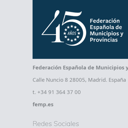
Federación Española de Municipios y
Calle Nuncio 8 28005, Madrid. España
t. +34 91 364 37 00
femp.es
Redes Sociales