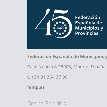
Federación Española de Municipios y
Calle Nuncio 8 28005, Madrid. España
t. +34 91 364 37 00
femp.es
Redes Sociales