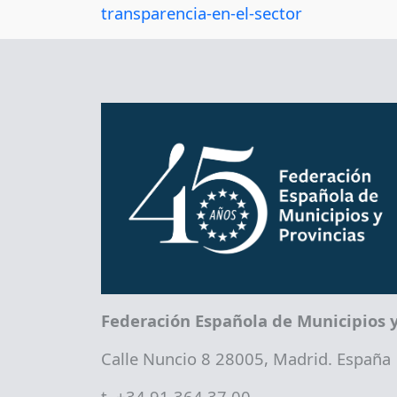
transparencia-en-el-sector
Federación Española de Municipios y
Calle Nuncio 8 28005, Madrid. España
t. +34 91 364 37 00