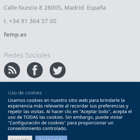
Calle Nuncio 8 28005, Madrid. España
t. +34 91 364 37 00
femp.es
Redes Sociales
Uso de cookies
Copyright FEMP
Accesibilidad
Usamos cookies en nuestro sitio web para brindarle la
experiencia más relevante al recordar sus preferencias y
repetir las visitas. Al hacer clic en "Aceptar todo", acepta el
Términos legales
Política de privacidad
uso de TODAS las cookies. Sin embargo, puede visitar
"Configuración de cookies" para proporcionar un
Términos y condiciones de uso
Mapa web
consentimiento controlado.