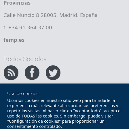
Provincias
Calle Nuncio 8 28005, Madrid. España
t. +34 91 364 37 00
femp.es
Redes Sociales
Uso de cookies
Copyright FEMP
Accesibilidad
Usamos cookies en nuestro sitio web para brindarle la
experiencia más relevante al recordar sus preferencias y
repetir las visitas. Al hacer clic en "Aceptar todo", acepta el
Términos legales
Política de privacidad
uso de TODAS las cookies. Sin embargo, puede visitar
"Configuración de cookies" para proporcionar un
Términos y condiciones de uso
Mapa web
consentimiento controlado.