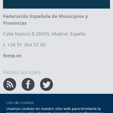
Federación Española de Municipios y
Provincias
Calle Nuncio 8 28005, Madrid. España
t. +34 91 364 37 00
femp.es
Redes Sociales
Uso de cookies
Copyright FEMP
Accesibilidad
Usamos cookies en nuestro sitio web para brindarle la