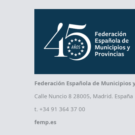
Federación Española de Municipios y
Calle Nuncio 8 28005, Madrid. España
t. +34 91 364 37 00
femp.es