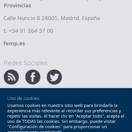
Provincias
Calle Nuncio 8 28005, Madrid. España
t. +34 91 364 37 00
femp.es
Redes Sociales
Uso de cookies
Copyright FEMP
Accesibilidad
Usamos cookies en nuestro sitio web para brindarle la
experiencia más relevante al recordar sus preferencias y
repetir las visitas. Al hacer clic en "Aceptar todo", acepta el
Términos legales
Política de privacidad
uso de TODAS las cookies. Sin embargo, puede visitar
"Configuración de cookies" para proporcionar un
Términos y condiciones de uso
Mapa web
consentimiento controlado.