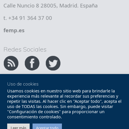
Calle Nuncio 8 28005, Madrid. España
t. +34 91 364 37 00
femp.es
Redes Sociales
Uso de cookies
Copyright FEMP
Accesibilidad
Usamos cookies en nuestro sitio web para brindarle la
experiencia más relevante al recordar sus preferencias y
repetir las visitas. Al hacer clic en "Aceptar todo", acepta el
Términos legales
Política de privacidad
uso de TODAS las cookies. Sin embargo, puede visitar
"Configuración de cookies" para proporcionar un
Términos y condiciones de uso
Mapa web
consentimiento controlado.
Contacto
Leer más
Aceptar todo