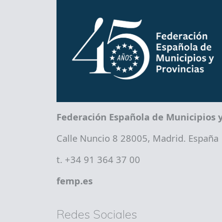
Federación Española de Municipios y
Calle Nuncio 8 28005, Madrid. España
t. +34 91 364 37 00
femp.es
Redes Sociales