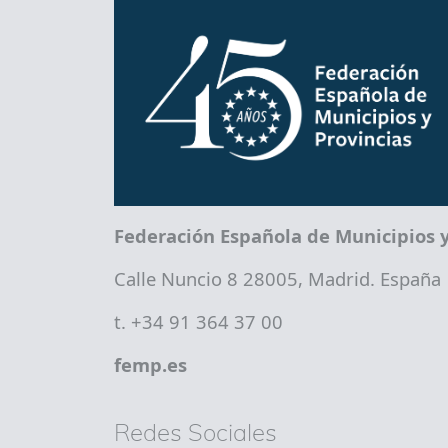
Federación Española de Municipios y
Calle Nuncio 8 28005, Madrid. España
t. +34 91 364 37 00
femp.es
Redes Sociales