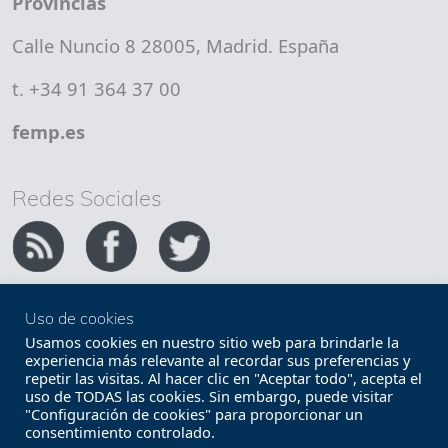
Provincias
Calle Nuncio 8 28005, Madrid. España
t. +34 91 364 37 00
femp.es
Redes Sociales
Uso de cookies
Copyright FEMP
Accesibilidad
Usamos cookies en nuestro sitio web para brindarle la
experiencia más relevante al recordar sus preferencias y
repetir las visitas. Al hacer clic en "Aceptar todo", acepta el
Términos legales
Política de privacidad
uso de TODAS las cookies. Sin embargo, puede visitar
"Configuración de cookies" para proporcionar un
Términos y condiciones de uso
Mapa web
consentimiento controlado.