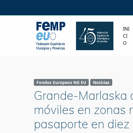
INI
CI
O
Fondos Europeos NG EU
Noticias
Grande-Marlaska a
móviles en zonas r
pasaporte en diez