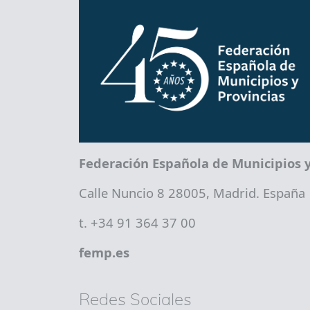
Federación Española de Municipios y
Calle Nuncio 8 28005, Madrid. España
t. +34 91 364 37 00
femp.es
Redes Sociales