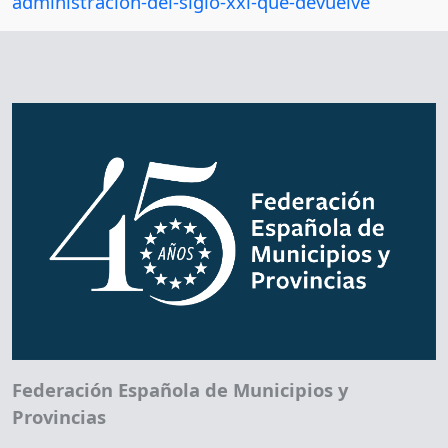
administracion-del-siglo-xxi-que-devuelve
Federación Española de Municipios y
Provincias