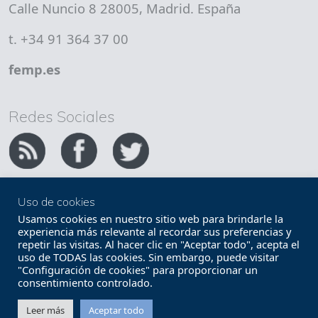
Calle Nuncio 8 28005, Madrid. España
t. +34 91 364 37 00
femp.es
Redes Sociales
Uso de cookies
Copyright FEMP
Accesibilidad
Usamos cookies en nuestro sitio web para brindarle la
experiencia más relevante al recordar sus preferencias y
repetir las visitas. Al hacer clic en "Aceptar todo", acepta el
Términos legales
Política de privacidad
uso de TODAS las cookies. Sin embargo, puede visitar
"Configuración de cookies" para proporcionar un
Términos y condiciones de uso
Mapa web
consentimiento controlado.
Contacto
Leer más
Aceptar todo