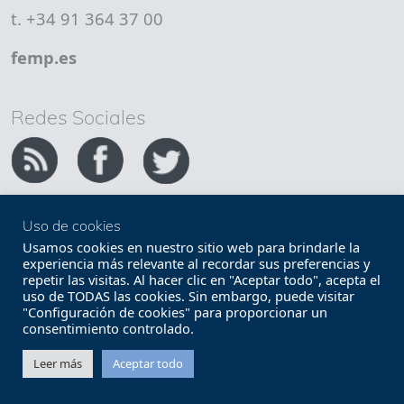
t. +34 91 364 37 00
femp.es
Redes Sociales
Uso de cookies
Copyright FEMP
Accesibilidad
Usamos cookies en nuestro sitio web para brindarle la
experiencia más relevante al recordar sus preferencias y
repetir las visitas. Al hacer clic en "Aceptar todo", acepta el
Términos legales
Política de privacidad
uso de TODAS las cookies. Sin embargo, puede visitar
"Configuración de cookies" para proporcionar un
Términos y condiciones de uso
Mapa web
consentimiento controlado.
Contacto
Leer más
Aceptar todo