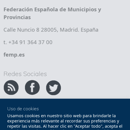
Federación Española de Municipios y
Provincias
Calle Nuncio 8 28005, Madrid. España
t. +34 91 364 37 00
femp.es
Redes Sociales
Uso de cookies
Copyright FEMP
Accesibilidad
Usamos cookies en nuestro sitio web para brindarle la
experiencia más relevante al recordar sus preferencias y
repetir las visitas. Al hacer clic en "Aceptar todo", acepta el
Términos legales
Política de privacidad