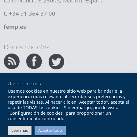
Calle Nuncio 8 28005, Madrid. España
t. +34 91 364 37 00
femp.es
Redes Sociales
Uso de cookies
Copyright FEMP
Accesibilidad
Usamos cookies en nuestro sitio web para brindarle la
experiencia más relevante al recordar sus preferencias y
repetir las visitas. Al hacer clic en "Aceptar todo", acepta el
Términos legales
Política de privacidad
uso de TODAS las cookies. Sin embargo, puede visitar
"Configuración de cookies" para proporcionar un
Términos y condiciones de uso
Mapa web
consentimiento controlado.
Contacto
Leer más
Aceptar todo