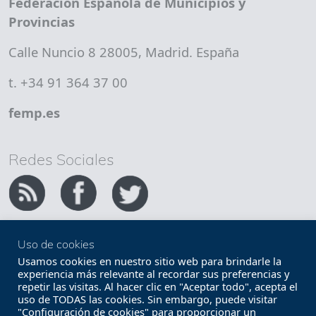
Federación Española de Municipios y
Provincias
Calle Nuncio 8 28005, Madrid. España
t. +34 91 364 37 00
femp.es
Redes Sociales
Uso de cookies
Copyright FEMP
Accesibilidad
Usamos cookies en nuestro sitio web para brindarle la
experiencia más relevante al recordar sus preferencias y
repetir las visitas. Al hacer clic en "Aceptar todo", acepta el
Términos legales
Política de privacidad
uso de TODAS las cookies. Sin embargo, puede visitar
"Configuración de cookies" para proporcionar un