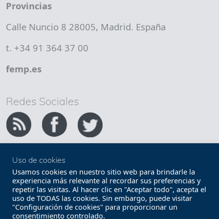
Provincias
Calle Nuncio 8 28005, Madrid. España
t. +34 91 364 37 00
femp.es
Redes Sociales
Uso de cookies
Copyright FEMP
Accesibilidad
Usamos cookies en nuestro sitio web para brindarle la
experiencia más relevante al recordar sus preferencias y
repetir las visitas. Al hacer clic en "Aceptar todo", acepta el
Términos legales
Política de privacidad
uso de TODAS las cookies. Sin embargo, puede visitar
"Configuración de cookies" para proporcionar un
Términos y condiciones de uso
Mapa web
consentimiento controlado.