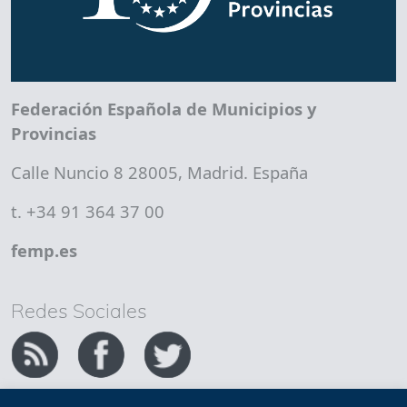
Federación Española de Municipios y
Provincias
Calle Nuncio 8 28005, Madrid. España
t. +34 91 364 37 00
femp.es
Redes Sociales