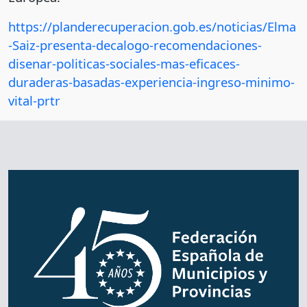
https://planderecuperacion.gob.es/noticias/Elma
-Saiz-presenta-decalogo-recomendaciones-
disenar-politicas-sociales-mas-eficaces-
duraderas-basadas-experiencia-ingreso-minimo-
vital-prtr