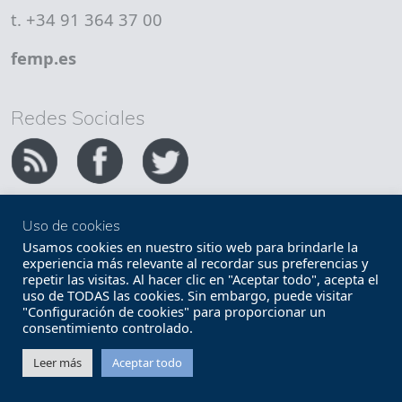
t. +34 91 364 37 00
femp.es
Redes Sociales
Uso de cookies
Copyright FEMP
Accesibilidad
Usamos cookies en nuestro sitio web para brindarle la
experiencia más relevante al recordar sus preferencias y
repetir las visitas. Al hacer clic en "Aceptar todo", acepta el
Términos legales
Política de privacidad
uso de TODAS las cookies. Sin embargo, puede visitar
"Configuración de cookies" para proporcionar un
Términos y condiciones de uso
Mapa web
consentimiento controlado.
Contacto
Leer más
Aceptar todo