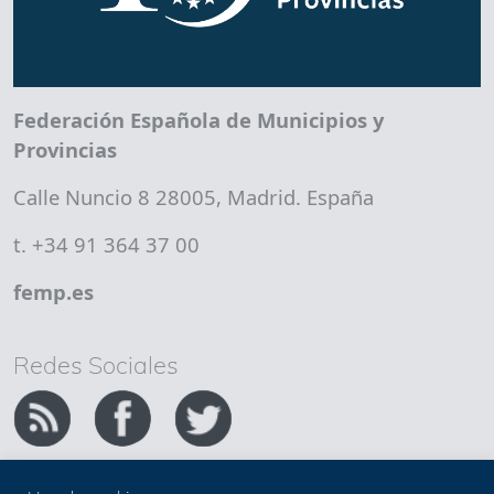
Federación Española de Municipios y
Provincias
Calle Nuncio 8 28005, Madrid. España
t. +34 91 364 37 00
femp.es
Redes Sociales