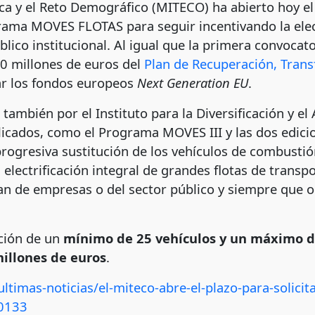
ica y el Reto Demográfico (MITECO) ha abierto hoy el
rama MOVES FLOTAS para seguir incentivando la elect
blico institucional. Al igual que la primera convoca
0 millones de euros del
Plan de Recuperación, Trans
ar los fondos europeos
Next Generation EU
.
también por el Instituto para la Diversificación y el 
cados, como el Programa MOVES III y las dos edicio
progresiva sustitución de los vehículos de combustión
a electrificación integral de grandes flotas de trans
ean de empresas o del sector público y siempre que
ición de un
mínimo de 25 vehículos y un máximo d
millones de euros
.
timas-noticias/el-miteco-abre-el-plazo-para-solicit
50133