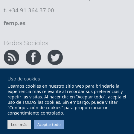
t. +34 91 364 37 00
femp.es
Redes Sociales
Uso de cookies
Copyright FEMP
Accesibilidad
Usamos cookies en nuestro sitio web para brindarle la
experiencia más relevante al recordar sus preferencias y
repetir las visitas. Al hacer clic en "Aceptar todo", acepta el
Términos legales
Política de privacidad
uso de TODAS las cookies. Sin embargo, puede visitar
"Configuración de cookies" para proporcionar un
Términos y condiciones de uso
Mapa web
consentimiento controlado.
Contacto
Leer más
Aceptar todo