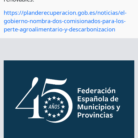
https://planderecuperacion.gob.es/noticias/el-
gobierno-nombra-dos-comisionados-para-los-
perte-agroalimentario-y-descarbonizacion