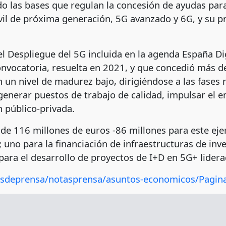
ado las bases que regulan la concesión de ayudas para
óvil de próxima generación, 5G avanzado y 6G, y su 
el Despliegue del 5G incluida en la agenda España Di
vocatoria, resuelta en 2021, y que concedió más de
 un nivel de madurez bajo, dirigiéndose a las fases 
l, generar puestos de trabajo de calidad, impulsar e
n público-privada.
 116 millones de euros -86 millones para este ejerc
uno para la financiación de infraestructuras de inve
 para el desarrollo de proyectos de I+D en 5G+ lide
iosdeprensa/notasprensa/asuntos-economicos/Pagi