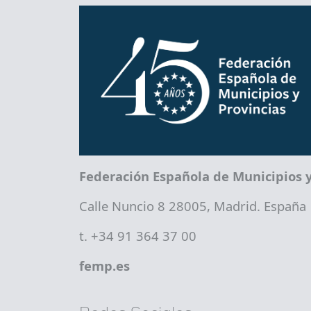
Federación Española de Municipios y
Calle Nuncio 8 28005, Madrid. España
t. +34 91 364 37 00
femp.es