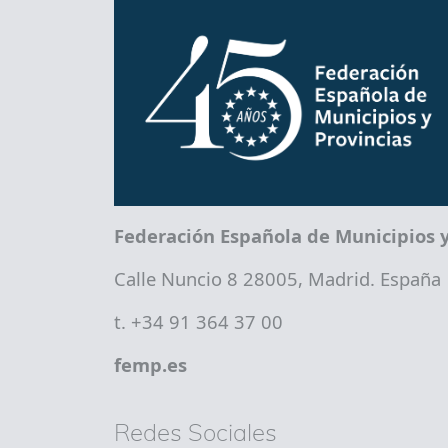
Federación Española de Municipios y
Calle Nuncio 8 28005, Madrid. España
t. +34 91 364 37 00
femp.es
Redes Sociales