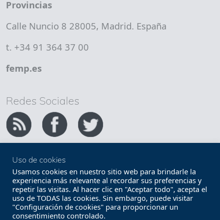
Provincias
Calle Nuncio 8 28005, Madrid. España
t. +34 91 364 37 00
femp.es
Redes Sociales
Uso de cookies
Copyright FEMP
Accesibilidad
Usamos cookies en nuestro sitio web para brindarle la
experiencia más relevante al recordar sus preferencias y
repetir las visitas. Al hacer clic en "Aceptar todo", acepta el
Términos legales
Política de privacidad
uso de TODAS las cookies. Sin embargo, puede visitar
"Configuración de cookies" para proporcionar un
Términos y condiciones de uso
Mapa web
consentimiento controlado.