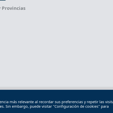
 Provincias
Términos legales
Política de privacidad
Término
cia más relevante al recordar sus preferencias y repetir las visita
Contacto
ies. Sin embargo, puede visitar "Configuración de cookies" para