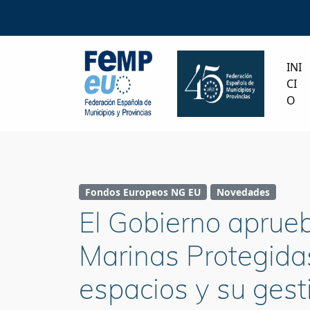
INI
CI
O
Fondos Europeos NG EU
Novedades
El Gobierno aprueb
Marinas Protegidas
espacios y su gest