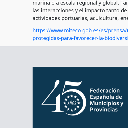
marina o a escala regional y global. T
las interacciones y el impacto tanto d
actividades portuarias, acuicultura, en
https://www.miteco.gob.es/es/prensa/u
protegidas-para-favorecer-la-biodive