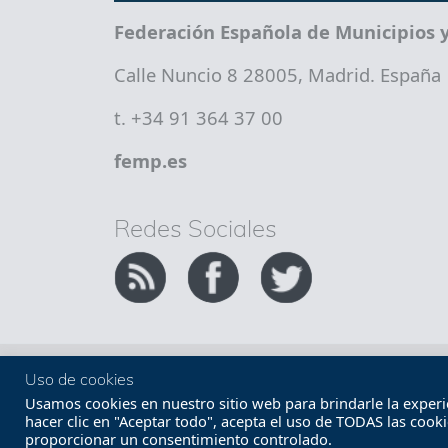
Federación Española de Municipios y
Calle Nuncio 8 28005, Madrid. España
t. +34 91 364 37 00
femp.es
Redes Sociales
Copyright FEMP
Accesibilidad
Uso de cookies
Usamos cookies en nuestro sitio web para brindarle la experien
hacer clic en "Aceptar todo", acepta el uso de TODAS las cook
proporcionar un consentimiento controlado.