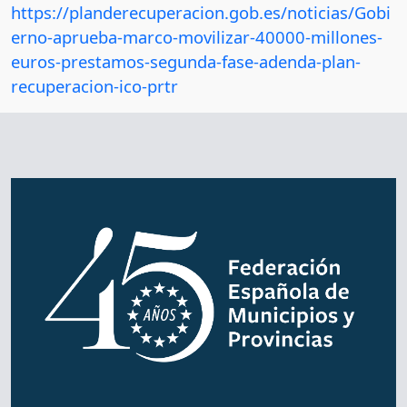
https://planderecuperacion.gob.es/noticias/Gobi
erno-aprueba-marco-movilizar-40000-millones-
euros-prestamos-segunda-fase-adenda-plan-
recuperacion-ico-prtr