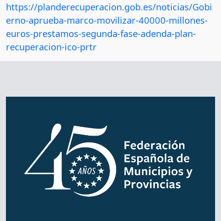
https://planderecuperacion.gob.es/noticias/Gobi
erno-aprueba-marco-movilizar-40000-millones-
euros-prestamos-segunda-fase-adenda-plan-
recuperacion-ico-prtr