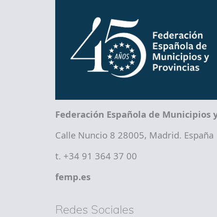
Federación Española de Municipios y
Calle Nuncio 8 28005, Madrid. España
t. +34 91 364 37 00
femp.es
Redes Sociales