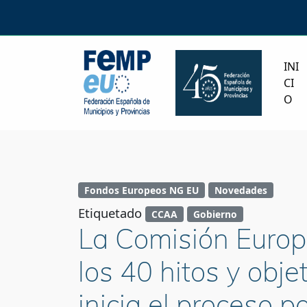
INI
CI
O
Fondos Europeos NG EU
Novedades
Etiquetado
CCAA
Gobierno
La Comisión Europ
los 40 hitos y obj
inicia el proceso 