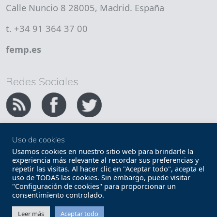
Calle Nuncio 8 28005, Madrid. España
t. +34 91 364 37 00
femp.es
Redes Sociales
Uso de cookies
Copyright FEMP
Accesibilidad
Usamos cookies en nuestro sitio web para brindarle la
experiencia más relevante al recordar sus preferencias y
repetir las visitas. Al hacer clic en "Aceptar todo", acepta el
Términos legales
Política de privacidad
uso de TODAS las cookies. Sin embargo, puede visitar
"Configuración de cookies" para proporcionar un
Términos y condiciones de uso
Mapa web
consentimiento controlado.
Contacto
Leer más
Aceptar todo