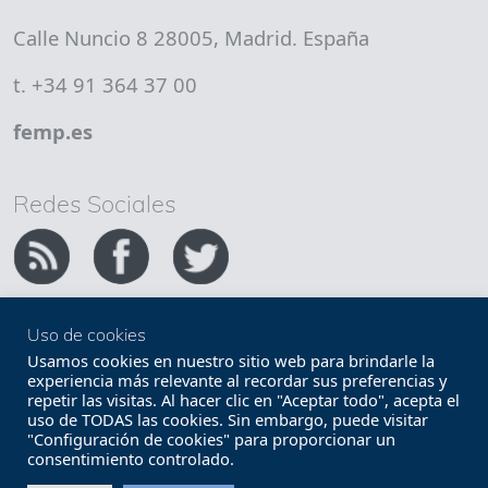
Calle Nuncio 8 28005, Madrid. España
t. +34 91 364 37 00
femp.es
Redes Sociales
Uso de cookies
Copyright FEMP
Accesibilidad
Usamos cookies en nuestro sitio web para brindarle la
experiencia más relevante al recordar sus preferencias y
repetir las visitas. Al hacer clic en "Aceptar todo", acepta el
Términos legales
Política de privacidad
uso de TODAS las cookies. Sin embargo, puede visitar
"Configuración de cookies" para proporcionar un
Términos y condiciones de uso
Mapa web
consentimiento controlado.