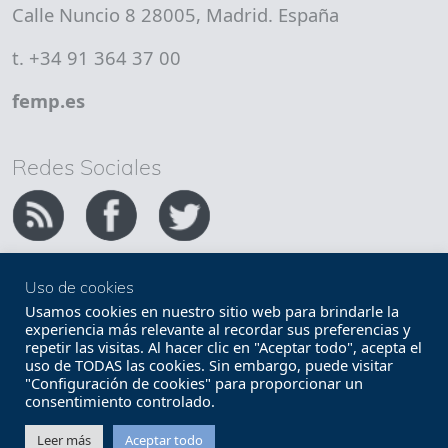
Calle Nuncio 8 28005, Madrid. España
t. +34 91 364 37 00
femp.es
Redes Sociales
Uso de cookies
Copyright FEMP
Accesibilidad
Usamos cookies en nuestro sitio web para brindarle la
experiencia más relevante al recordar sus preferencias y
repetir las visitas. Al hacer clic en "Aceptar todo", acepta el
Términos legales
Política de privacidad
uso de TODAS las cookies. Sin embargo, puede visitar
"Configuración de cookies" para proporcionar un
Términos y condiciones de uso
Mapa web
consentimiento controlado.
Contacto
Leer más
Aceptar todo