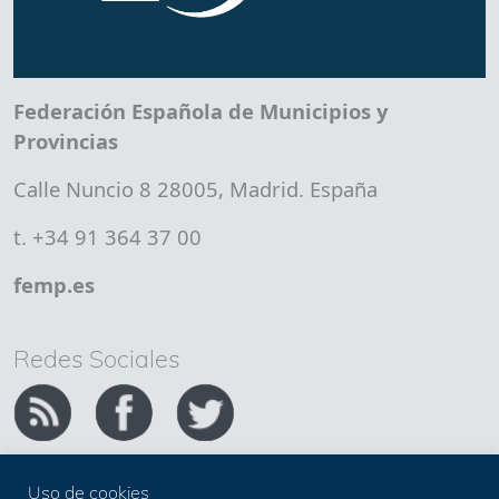
Federación Española de Municipios y
Provincias
Calle Nuncio 8 28005, Madrid. España
t. +34 91 364 37 00
femp.es
Redes Sociales
Uso de cookies