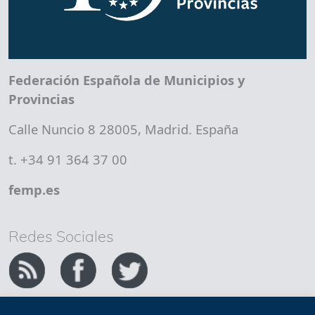
Federación Española de Municipios y
Provincias
Calle Nuncio 8 28005, Madrid. España
t. +34 91 364 37 00
femp.es
Redes Sociales