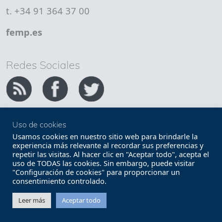
t. +34 91 364 37 00
femp.es
Redes Sociales
Uso de cookies
Copyright FEMP
Accesibilidad
Usamos cookies en nuestro sitio web para brindarle la
experiencia más relevante al recordar sus preferencias y
repetir las visitas. Al hacer clic en "Aceptar todo", acepta el
Términos legales
Política de privacidad
uso de TODAS las cookies. Sin embargo, puede visitar
"Configuración de cookies" para proporcionar un
Términos y condiciones de uso
Mapa web
consentimiento controlado.
Contacto
Leer más
Aceptar todo