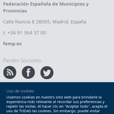
Federación Española de Municipios y
Provincias
Calle Nuncio 8 28005, Madrid. España
t. +34 91 364 37 00
femp.es
Redes Sociales
Uso de cookies
Copyright FEMP
Accesibilidad
Usamos cookies en nuestro sitio web para brindarle la
experiencia más relevante al recordar sus preferencias y
repetir las visitas. Al hacer clic en "Aceptar todo", acepta el
Términos legales
Política de privacidad
uso de TODAS las cookies. Sin embargo, puede visitar