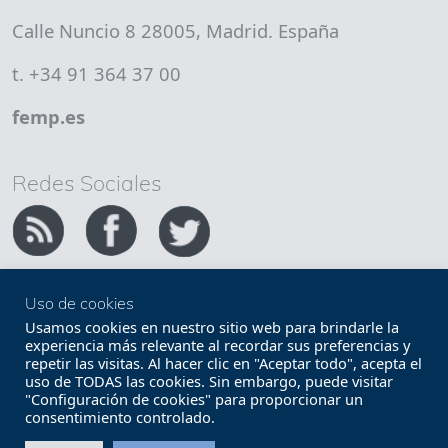
Calle Nuncio 8 28005, Madrid. España
t. +34 91 364 37 00
femp.es
Redes Sociales
Uso de cookies
Copyright FEMP
Accesibilidad
Usamos cookies en nuestro sitio web para brindarle la
experiencia más relevante al recordar sus preferencias y
repetir las visitas. Al hacer clic en "Aceptar todo", acepta el
Términos legales
Política de privacidad
uso de TODAS las cookies. Sin embargo, puede visitar
"Configuración de cookies" para proporcionar un
Términos y condiciones de uso
Mapa web
consentimiento controlado.