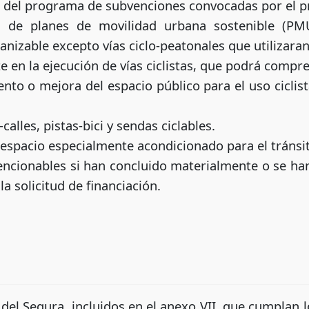
s del programa de subvenciones convocadas por el p
n de planes de movilidad urbana sostenible (P
nizable excepto vías ciclo-peatonales que utilizara
te en la ejecución de vías ciclistas, que podrá compr
nto o mejora del espacio público para el uso cicli
o-calles, pistas-bici y sendas ciclables.
 espacio especialmente acondicionado para el tránsit
encionables si han concluido materialmente o se ha
la solicitud de financiación.
del Segura, incluidos en el anexo VII, que cumplan l