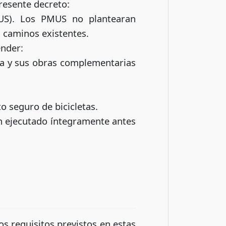
resente decreto:
MUS). Los PMUS no plantearan
n caminos existentes.
ender:
sta y sus obras complementarias
o seguro de bicicletas.
n ejecutado íntegramente antes
os requisitos previstos en estas