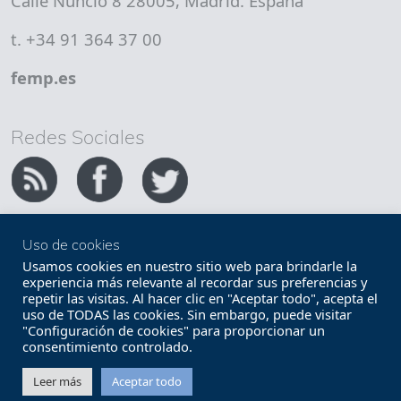
Calle Nuncio 8 28005, Madrid. España
t. +34 91 364 37 00
femp.es
Redes Sociales
Uso de cookies
Copyright FEMP
Accesibilidad
Usamos cookies en nuestro sitio web para brindarle la
experiencia más relevante al recordar sus preferencias y
repetir las visitas. Al hacer clic en "Aceptar todo", acepta el
Términos legales
Política de privacidad
uso de TODAS las cookies. Sin embargo, puede visitar
"Configuración de cookies" para proporcionar un
Términos y condiciones de uso
Mapa web
consentimiento controlado.
Contacto
Leer más
Aceptar todo