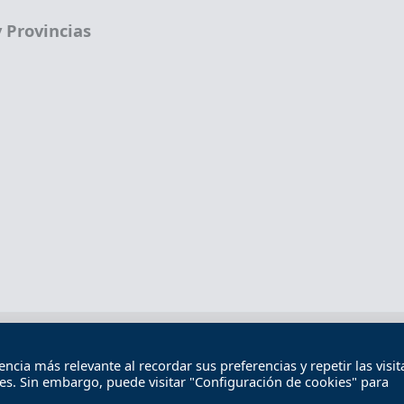
 Provincias
Términos legales
Política de privacidad
Término
cia más relevante al recordar sus preferencias y repetir las visita
Contacto
ies. Sin embargo, puede visitar "Configuración de cookies" para