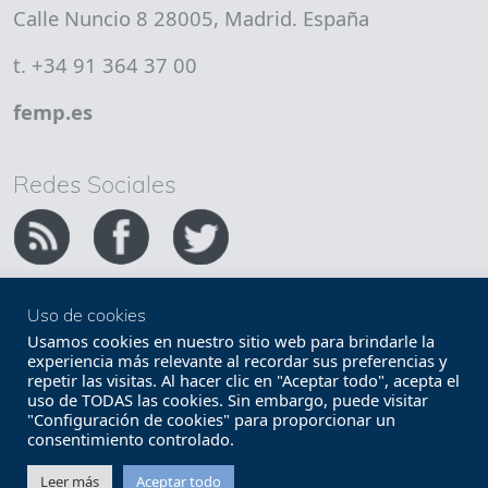
Calle Nuncio 8 28005, Madrid. España
t. +34 91 364 37 00
femp.es
Redes Sociales
Uso de cookies
Copyright FEMP
Accesibilidad
Usamos cookies en nuestro sitio web para brindarle la
experiencia más relevante al recordar sus preferencias y
repetir las visitas. Al hacer clic en "Aceptar todo", acepta el
Términos legales
Política de privacidad
uso de TODAS las cookies. Sin embargo, puede visitar
"Configuración de cookies" para proporcionar un
Términos y condiciones de uso
Mapa web
consentimiento controlado.
Contacto
Leer más
Aceptar todo