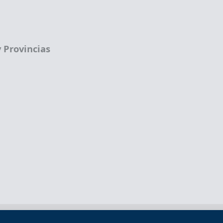
 Provincias
Términos legales
Política de privacidad
Término