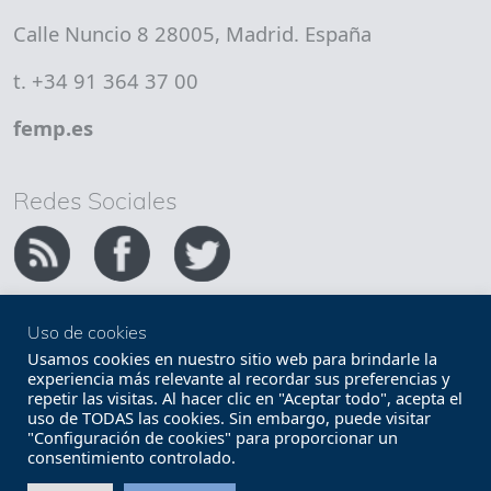
Calle Nuncio 8 28005, Madrid. España
t. +34 91 364 37 00
femp.es
Redes Sociales
Uso de cookies
Copyright FEMP
Accesibilidad
Usamos cookies en nuestro sitio web para brindarle la
experiencia más relevante al recordar sus preferencias y
repetir las visitas. Al hacer clic en "Aceptar todo", acepta el
Términos legales
Política de privacidad
uso de TODAS las cookies. Sin embargo, puede visitar
"Configuración de cookies" para proporcionar un
Términos y condiciones de uso
Mapa web
consentimiento controlado.