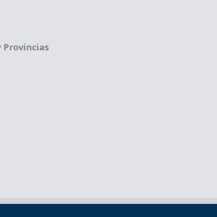
 Provincias
Términos legales
Política de privacidad
Término