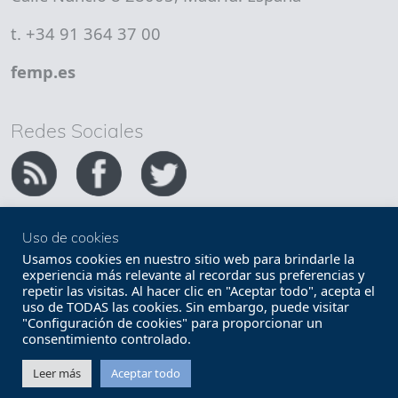
t. +34 91 364 37 00
femp.es
Redes Sociales
Uso de cookies
Copyright FEMP
Accesibilidad
Usamos cookies en nuestro sitio web para brindarle la
experiencia más relevante al recordar sus preferencias y
repetir las visitas. Al hacer clic en "Aceptar todo", acepta el
Términos legales
Política de privacidad
uso de TODAS las cookies. Sin embargo, puede visitar
"Configuración de cookies" para proporcionar un
Términos y condiciones de uso
Mapa web
consentimiento controlado.
Contacto
Leer más
Aceptar todo